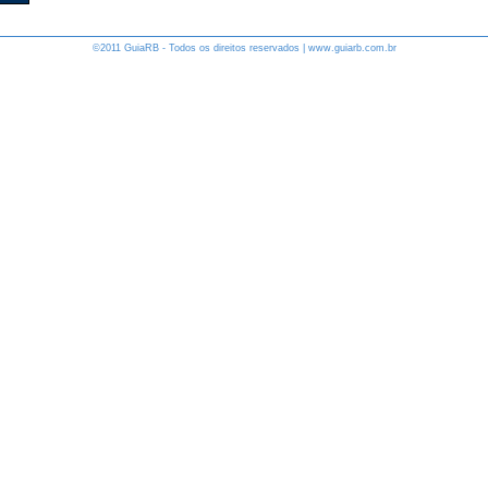
©2011 GuiaRB - Todos os direitos reservados | www.guiarb.com.br