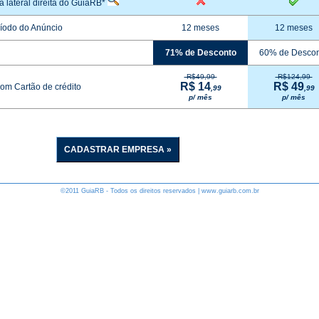
a lateral direita do GuiaRB*
íodo do Anúncio
12 meses
12 meses
71% de Desconto
60% de Desco
R$49,99
R$124,99
R$ 14
R$ 49
om Cartão de crédito
,99
,99
p/ mês
p/ mês
CADASTRAR EMPRESA »
©2011 GuiaRB - Todos os direitos reservados | www.guiarb.com.br