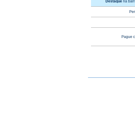
Destaque
na barr
Per
Pague c