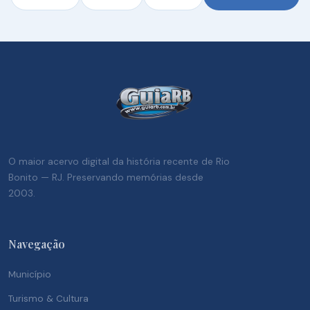
O maior acervo digital da história recente de Rio
Bonito — RJ. Preservando memórias desde
2003.
Navegação
Município
Turismo & Cultura