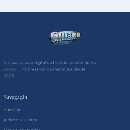
O maior acervo digital da história recente de Rio
Bonito — RJ. Preservando memórias desde
2003.
Navegação
Município
Turismo & Cultura