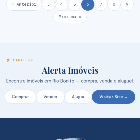
« Anterior
3
4
5
6
7
8
9
Próxima »
🏠 PARCEIRO
Alerta Imóveis
Encontre imóveis em Rio Bonito — compra, venda e aluguel.
Comprar
Vender
Alugar
Visitar Site →