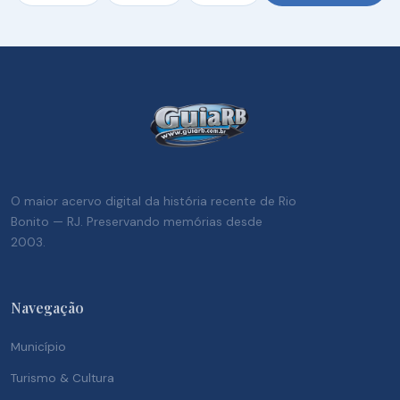
O maior acervo digital da história recente de Rio
Bonito — RJ. Preservando memórias desde
2003.
Navegação
Município
Turismo & Cultura