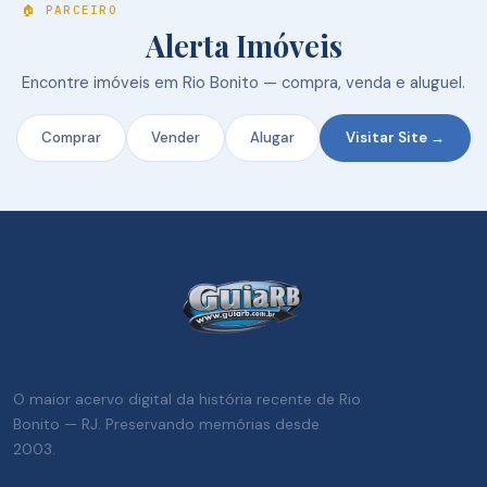
🏠 PARCEIRO
Alerta Imóveis
Encontre imóveis em Rio Bonito — compra, venda e aluguel.
Comprar
Vender
Alugar
Visitar Site →
O maior acervo digital da história recente de Rio
Bonito — RJ. Preservando memórias desde
2003.