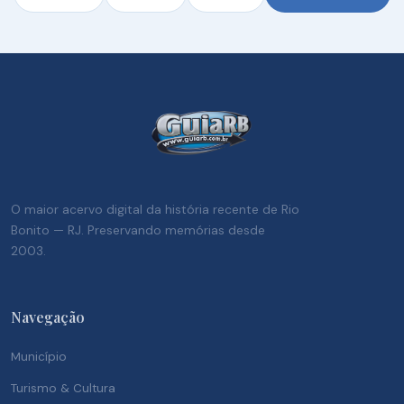
O maior acervo digital da história recente de Rio
Bonito — RJ. Preservando memórias desde
2003.
Navegação
Município
Turismo & Cultura