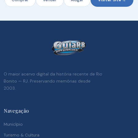
O maior acervo digital da história recente de Rio
Bonito — RJ. Preservando memórias desde
2003.
Navegação
Município
Turismo & Cultura