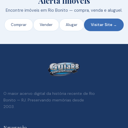
Alerta Imóveis
Encontre imóveis em Rio Bonito — compra, venda e aluguel.
Comprar
Vender
Alugar
Visitar Site →
O maior acervo digital da história recente de Rio
Bonito — RJ. Preservando memórias desde
2003.
Navegação