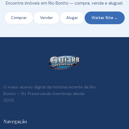
Encontre imóveis em Rio Bonito — compra, venda e aluguel.
Comprar
Vender
Alugar
Visitar Site →
O maior acervo digital da história recente de Rio
Bonito — RJ. Preservando memórias desde
2003.
Navegação