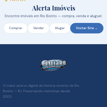
🏠 PARCEIRO
Alerta Imóveis
Encontre imóveis em Rio Bonito — compra, venda e aluguel.
Comprar
Vender
Alugar
Visitar Site →
O maior acervo digital da história recente de Rio
Bonito — RJ. Preservando memórias desde
2003.