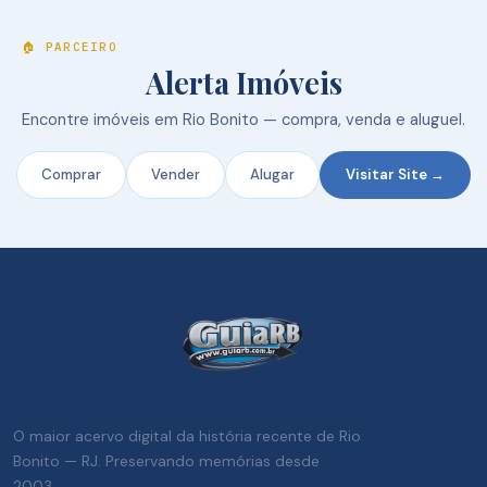
🏠 PARCEIRO
Alerta Imóveis
Encontre imóveis em Rio Bonito — compra, venda e aluguel.
Comprar
Vender
Alugar
Visitar Site →
O maior acervo digital da história recente de Rio
Bonito — RJ. Preservando memórias desde
2003.