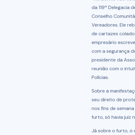
da 119ª Delegacia d
Conselho Comunitár
Vereadores. Ele reb
de cartazes colados
empresário escreve
com a segurança do 
presidente da Assoc
reunião com o intu
Polícias.
Sobre a manifestaçã
seu direito de prote
nos fins de semana
furto, só havia jui
Já sobre o furto, o