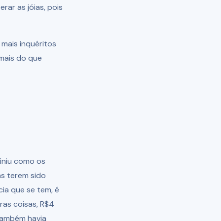
erar as jóias, pois
 mais inquéritos
 mais do que
finiu como os
as terem sido
ia que se tem, é
as coisas, R$4
 também havia