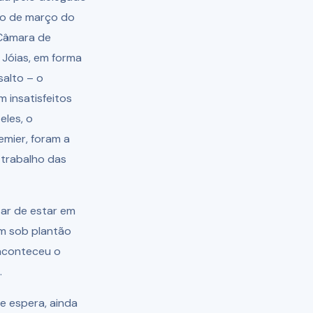
ião de março do
 Câmara de
o Jóias, em forma
salto – o
 insatisfeitos
eles, o
emier, foram a
 trabalho das
sar de estar em
nam sob plantão
 aconteceu o
.
e espera, ainda