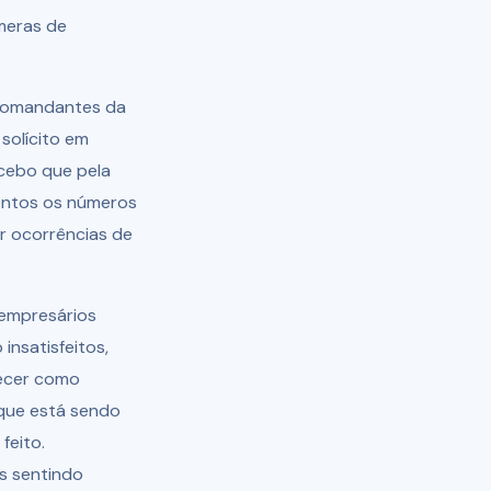
meras de
 comandantes da
solícito em
rcebo que pela
mentos os números
r ocorrências de
empresários
insatisfeitos,
hecer como
 que está sendo
feito.
s sentindo