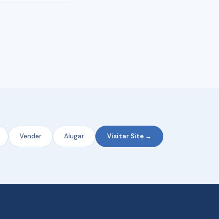
Vender
Alugar
Visitar Site →