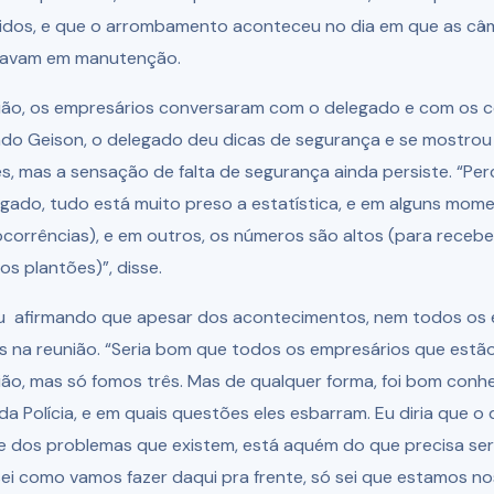
didos, e que o arrombamento aconteceu no dia em que as câ
tavam em manutenção.
nião, os empresários conversaram com o delegado e com os
gundo Geison, o delegado deu dicas de segurança e se mostrou 
s, mas a sensação de falta de segurança ainda persiste. “Pe
gado, tudo está muito preso a estatística, e em alguns mo
corrências), e em outros, os números são altos (para recebe
os plantões)”, disse.
u afirmando que apesar dos acontecimentos, nem todos os 
 na reunião. “Seria bom que todos os empresários que estão 
nião, mas só fomos três. Mas de qualquer forma, foi bom con
da Polícia, e em quais questões eles esbarram. Eu diria que o
e dos problemas que existem, está aquém do que precisa ser 
ei como vamos fazer daqui pra frente, só sei que estamos no