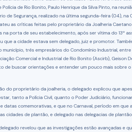
e Polícia de Rio Bonito, Paulo Henrique da Silva Pinto, na reun
io de Segurança, realizado na última segunda-feira (04), na
ateu as críticas feitas pelo proprietário da Joalheria Caetan
 na porta de seu estabelecimento, após ser vítima do 13º as
u que a cidade estava sem delegado, juiz e promotor. Também
município, três empresários do Condomínio Industrial, entre 
iação Comercial e Industrial de Rio Bonito (Ascirb), Geison D
ito de buscar orientações e entender um pouco mais sobre o
o do proprietário da joalheria, o delegado explicou que ape
star, tanto a Polícia Civil, quanto o Poder Judiciário, funcio
 e datas comemorativas, e que no Carnaval, período em que
z nas cidades de plantão, e delegado nas delegacias de plantão
 delegado revelou que as investigações estão avançadas e qu