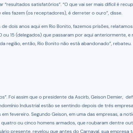
 “resultados satisfatórios”. “O que vai ser mais difícil é recup
e eles fazem (os receptadores), é derreter o ouro”, disse.
de dois anos aqui em Rio Bonito, fazemos prisões, relatamos
10 ou 15 (delegados) que passaram por aqui anteriormente, e
da região, então, Rio Bonito não está abandonado”, rebateu.
os”. Foi assim que o presidente da Ascirb, Geison Demier, de
domínio Industrial estão se sentindo depois de três empres
 em fevereiro. Segundo Geison, em uma das empresas, a notíc
 quatro ou cinco homens armados, que roubaram dentre outr
esário presente, revelou que antes do Carnaval, sua empresa