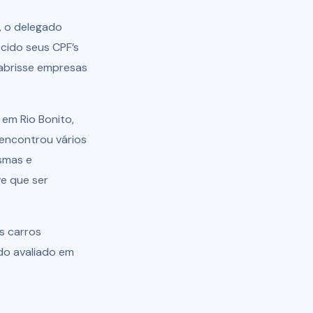
, o delegado
ecido seus CPF’s
abrisse empresas
em Rio Bonito,
 encontrou vários
smas e
e que ser
s carros
do avaliado em