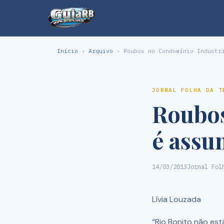
Início
›
Arquivo
› Roubos no Condomínio Industri
JORNAL FOLHA DA T
Roubos
é assu
14/03/2013
Jornal Fol
Lívia Louzada
“Rio Bonito não es