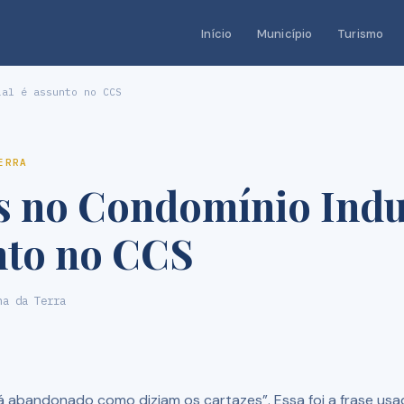
Início
Município
Turismo
al é assunto no CCS
ERRA
 no Condomínio Indu
nto no CCS
ha da Terra
tá abandonado como diziam os cartazes”. Essa foi a frase us