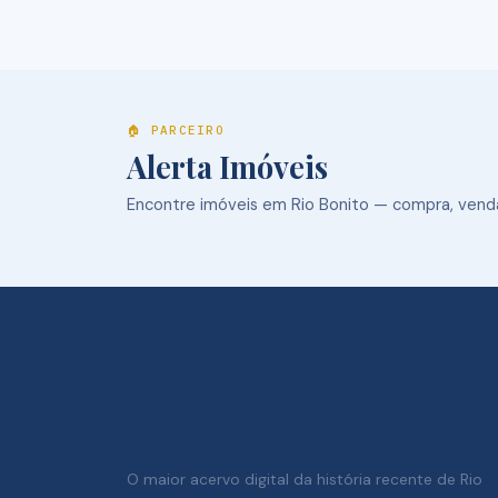
🏠 PARCEIRO
Alerta Imóveis
Encontre imóveis em Rio Bonito — compra, venda
O maior acervo digital da história recente de Rio