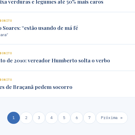
ixa verduras e legumes até 50% mais caros
BONITO
 Soares: “estão usando de má fé
ara”
BONITO
o de 2010: vereador Humberto solta o verbo
BONITO
s de Braçanã pedem socorro
1
2
3
4
5
6
7
Próxima »