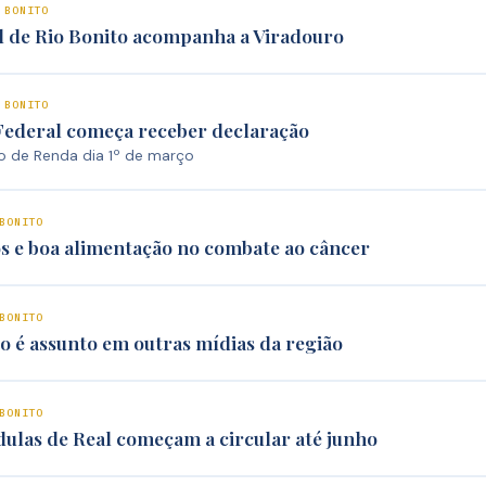
 BONITO
l de Rio Bonito acompanha a Viradouro
 BONITO
Federal começa receber declaração
o de Renda dia 1º de março
BONITO
os e boa alimentação no combate ao câncer
BONITO
o é assunto em outras mídias da região
BONITO
dulas de Real começam a circular até junho