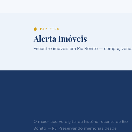
🏠 PARCEIRO
Alerta Imóveis
Encontre imóveis em Rio Bonito — compra, venda
O maior acervo digital da história recente de Rio
Bonito — RJ. Preservando memórias desde