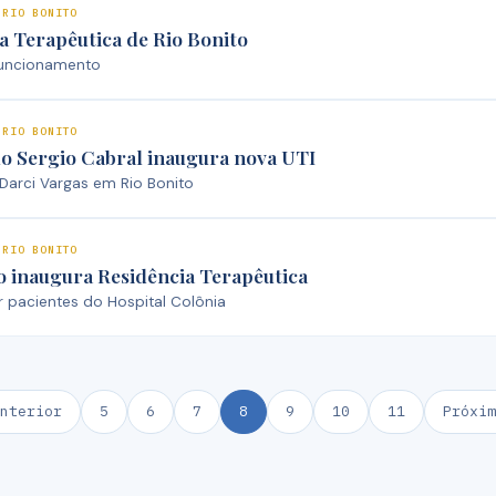
 RIO BONITO
a Terapêutica de Rio Bonito
funcionamento
 RIO BONITO
o Sergio Cabral inaugura nova UTI
 Darci Vargas em Rio Bonito
 RIO BONITO
o inaugura Residência Terapêutica
r pacientes do Hospital Colônia
nterior
5
6
7
8
9
10
11
Próxim