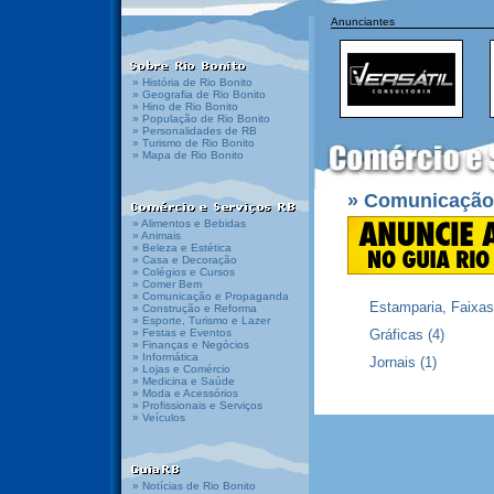
Anunciantes
» História de Rio Bonito
» Geografia de Rio Bonito
» Hino de Rio Bonito
» População de Rio Bonito
» Personalidades de RB
» Turismo de Rio Bonito
» Mapa de Rio Bonito
» Comunicação
» Alimentos e Bebidas
» Animais
» Beleza e Estética
» Casa e Decoração
» Colégios e Cursos
» Comer Bem
» Comunicação e Propaganda
Estamparia, Faixas
» Construção e Reforma
» Esporte, Turismo e Lazer
» Festas e Eventos
Gráficas
(4)
» Finanças e Negócios
» Informática
Jornais
(1)
» Lojas e Comércio
» Medicina e Saúde
» Moda e Acessórios
» Profissionais e Serviços
» Veículos
» Notícias de Rio Bonito