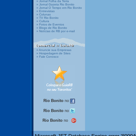
» Jornal Folha da Terra
» Jornal Gazeta Rio Bonito
» Jornal O Tempo em Rio Bonito
» Entrevistas
» Colunas
» TV Rio Bonito
» Cultura
» Fotos de Eventos
» Blogs de Rio Bonito
» Notícias de RB por e-mail
» Anuncie sua Empresas
» Hospedagem de Sites
» Fale Conosco
Rio Bonito
no
Rio Bonito
no
Rio Bonito
no