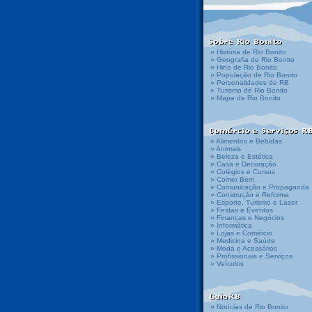
» História de Rio Bonito
» Geografia de Rio Bonito
» Hino de Rio Bonito
» População de Rio Bonito
» Personalidades de RB
» Turismo de Rio Bonito
» Mapa de Rio Bonito
» Alimentos e Bebidas
» Animais
» Beleza e Estética
» Casa e Decoração
» Colégios e Cursos
» Comer Bem
» Comunicação e Propaganda
» Construção e Reforma
» Esporte, Turismo e Lazer
» Festas e Eventos
» Finanças e Negócios
» Informática
» Lojas e Comércio
» Medicina e Saúde
» Moda e Acessórios
» Profissionais e Serviços
» Veículos
» Notícias de Rio Bonito