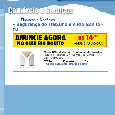
»
Finanças e Negócios
» Segurança do Trabalho em Rio Bonito -
RJ
Matriz SMS Medicina e Segurança do Trabalho
Rua Nilo Peçanha, 27 - Centro, Rio Bonito - RJ
CEP: 28800000
» Clique para mais detalhes e foto