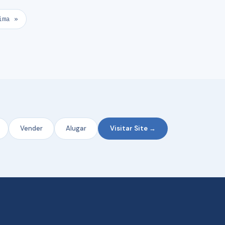
ima »
Vender
Alugar
Visitar Site →