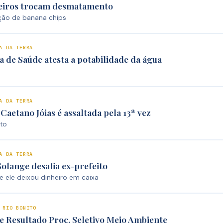
eiros trocam desmatamento
ção de banana chips
A DA TERRA
a de Saúde atesta a potabilidade da água
A DA TERRA
 Caetano Jóias é assaltada pela 13ª vez
ito
A DA TERRA
Solange desafia ex-prefeito
e ele deixou dinheiro em caixa
 RIO BONITO
e Resultado Proc. Seletivo Meio Ambiente