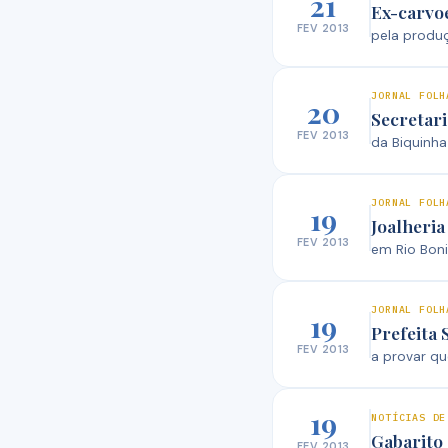
21
Ex-carvo
FEV 2013
pela produ
JORNAL FOLH
20
Secretari
FEV 2013
da Biquinha
JORNAL FOLH
19
Joalheria
FEV 2013
em Rio Bon
JORNAL FOLH
19
Prefeita 
FEV 2013
a provar qu
19
NOTÍCIAS DE
Gabarito 
FEV 2013