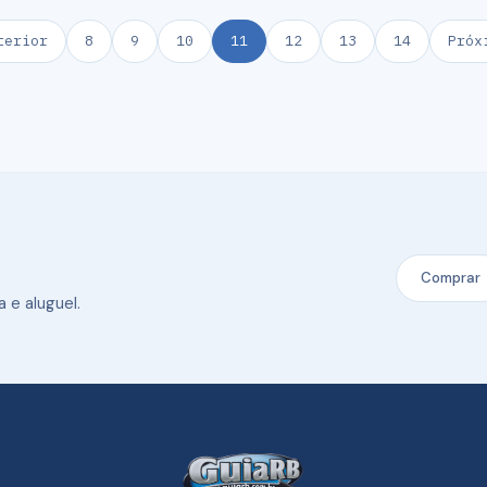
terior
8
9
10
11
12
13
14
Próx
Comprar
 e aluguel.