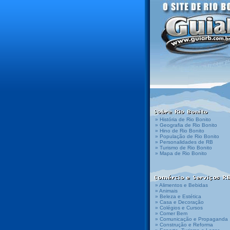
» História de Rio Bonito
» Geografia de Rio Bonito
» Hino de Rio Bonito
» População de Rio Bonito
» Personalidades de RB
» Turismo de Rio Bonito
» Mapa de Rio Bonito
» Alimentos e Bebidas
» Animais
» Beleza e Estética
» Casa e Decoração
» Colégios e Cursos
» Comer Bem
» Comunicação e Propaganda
» Construção e Reforma