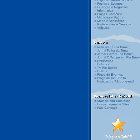
» Esporte, Turismo e Lazer
» Festas e Eventos
» Finanças e Negócios
» Informática
» Lojas e Comércio
» Medicina e Saúde
» Moda e Acessórios
» Profissionais e Serviços
» Veículos
» Notícias de Rio Bonito
» Jornal Folha da Terra
» Jornal Gazeta Rio Bonito
» Jornal O Tempo em Rio Bonit
» Entrevistas
» Colunas
» TV Rio Bonito
» Cultura
» Fotos de Eventos
» Blogs de Rio Bonito
» Notícias de RB por e-mail
» Anuncie sua Empresas
» Hospedagem de Sites
» Fale Conosco