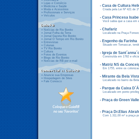
» Informática
» Lojas e Comércio
- Casa de Cultura Hel
» Medicina e Saúde
» Moda e Acessórios
Criada pela Lei Nº 421 de 1º
» Profissionais e Serviços
» Veículos
- Casa Princesa Isabe
Você sabia que a casa em est
- Chafariz
» Notícias de Rio Bonito
» Jornal Folha da Terra
Localizado na Praça Fonseca 
» Jornal Gazeta Rio Bonito
» Jornal O Tempo em Rio Bonito
- Engenho da Farinha
» Entrevistas
Situado em Tomascar, tendo 
» Colunas
» TV Rio Bonito
» Cultura
- Igreja de Sant´anna´
» Fotos de Eventos
Construída em 1782 e oficia
» Blogs de Rio Bonito
» Notícias de RB por e-mail
- Matriz NS da Concei
Em 1755, entre os colonizad
» Anuncie sua Empresas
- Mirante da Bela Vist
» Hospedagem de Sites
Localizado no bairro da Bela 
» Fale Conosco
- Parque da Caixa D´
Localizado em ponto privilegi
- Praça do Green Valle
- Praça Dr.Elias Abra
Com 1.311,00 m² a praça pos