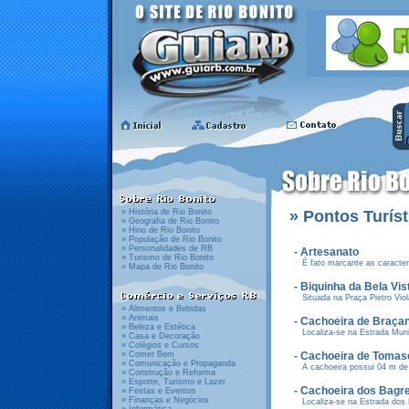
» História de Rio Bonito
»
Pontos Turíst
» Geografia de Rio Bonito
» Hino de Rio Bonito
» População de Rio Bonito
» Personalidades de RB
- Artesanato
» Turismo de Rio Bonito
É fato marcante as caracterí
» Mapa de Rio Bonito
- Biquinha da Bela Vis
Situada na Praça Pietro Viola
» Alimentos e Bebidas
» Animais
- Cachoeira de Braça
» Beleza e Estética
Localiza-se na Estrada Munici
» Casa e Decoração
» Colégios e Cursos
» Comer Bem
- Cachoeira de Tomas
» Comunicação e Propaganda
A cachoeira possui 04 m de 
» Construção e Reforma
» Esporte, Turismo e Lazer
- Cachoeira dos Bagr
» Festas e Eventos
» Finanças e Negócios
Localiza-se na Estrada dos B