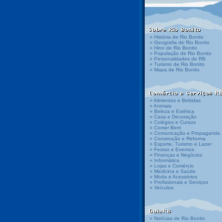
» História de Rio Bonito
» Geografia de Rio Bonito
» Hino de Rio Bonito
» População de Rio Bonito
» Personalidades de RB
» Turismo de Rio Bonito
» Mapa de Rio Bonito
» Alimentos e Bebidas
» Animais
» Beleza e Estética
» Casa e Decoração
» Colégios e Cursos
» Comer Bem
» Comunicação e Propaganda
» Construção e Reforma
» Esporte, Turismo e Lazer
» Festas e Eventos
» Finanças e Negócios
» Informática
» Lojas e Comércio
» Medicina e Saúde
» Moda e Acessórios
» Profissionais e Serviços
» Veículos
» Notícias de Rio Bonito