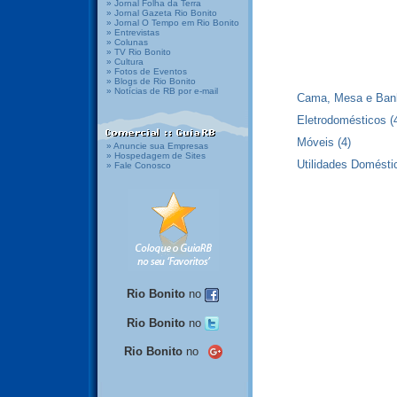
» Jornal Folha da Terra
» Jornal Gazeta Rio Bonito
» Jornal O Tempo em Rio Bonito
» Entrevistas
» Colunas
» TV Rio Bonito
» Cultura
» Fotos de Eventos
» Blogs de Rio Bonito
» Notícias de RB por e-mail
Cama, Mesa e Ban
Eletrodomésticos
(
Móveis
(4)
» Anuncie sua Empresas
» Hospedagem de Sites
Utilidades Domésti
» Fale Conosco
Rio Bonito
no
Rio Bonito
no
Rio Bonito
no