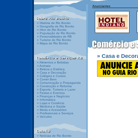
Anunciantes
» História de Rio Bonito
» Geografia de Rio Bonito
» Hino de Rio Bonito
» População de Rio Bonito
» Personalidades de RB
» Turismo de Rio Bonito
» Mapa de Rio Bonito
» Casa e Decor
» Alimentos e Bebidas
» Animais
» Beleza e Estética
» Casa e Decoração
» Colégios e Cursos
» Comer Bem
» Comunicação e Propaganda
» Construção e Reforma
» Esporte, Turismo e Lazer
» Festas e Eventos
» Finanças e Negócios
» Informática
» Lojas e Comércio
» Medicina e Saúde
» Moda e Acessórios
» Profissionais e Serviços
» Veículos
» Notícias de Rio Bonito