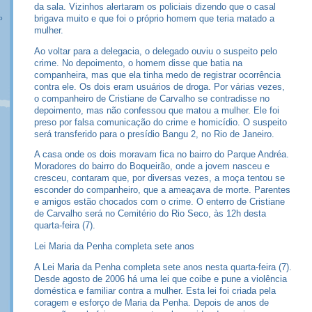
da sala. Vizinhos alertaram os policiais dizendo que o casal
brigava muito e que foi o próprio homem que teria matado a
o
mulher.
Ao voltar para a delegacia, o delegado ouviu o suspeito pelo
crime. No depoimento, o homem disse que batia na
companheira, mas que ela tinha medo de registrar ocorrência
contra ele. Os dois eram usuários de droga. Por várias vezes,
o companheiro de Cristiane de Carvalho se contradisse no
depoimento, mas não confessou que matou a mulher. Ele foi
preso por falsa comunicação do crime e homicídio. O suspeito
será transferido para o presídio Bangu 2, no Rio de Janeiro.
A casa onde os dois moravam fica no bairro do Parque Andréa.
Moradores do bairro do Boqueirão, onde a jovem nasceu e
cresceu, contaram que, por diversas vezes, a moça tentou se
esconder do companheiro, que a ameaçava de morte. Parentes
e amigos estão chocados com o crime. O enterro de Cristiane
de Carvalho será no Cemitério do Rio Seco, às 12h desta
quarta-feira (7).
Lei Maria da Penha completa sete anos
A Lei Maria da Penha completa sete anos nesta quarta-feira (7).
Desde agosto de 2006 há uma lei que coibe e pune a violência
doméstica e familiar contra a mulher. Esta lei foi criada pela
coragem e esforço de Maria da Penha. Depois de anos de