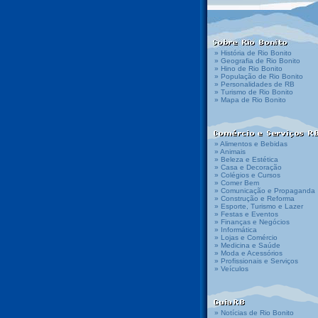
» História de Rio Bonito
» Geografia de Rio Bonito
» Hino de Rio Bonito
» População de Rio Bonito
» Personalidades de RB
» Turismo de Rio Bonito
» Mapa de Rio Bonito
» Alimentos e Bebidas
» Animais
» Beleza e Estética
» Casa e Decoração
» Colégios e Cursos
» Comer Bem
» Comunicação e Propaganda
» Construção e Reforma
» Esporte, Turismo e Lazer
» Festas e Eventos
» Finanças e Negócios
» Informática
» Lojas e Comércio
» Medicina e Saúde
» Moda e Acessórios
» Profissionais e Serviços
» Veículos
» Notícias de Rio Bonito