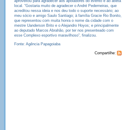
aproveitou para agradecer aos apoiadores do evento e ao atleta
local. “Gostaria muito de agradecer o André Pederneiras, que
acreditou nessa ideia e nos deu todo o suporte necessário; ao
meu sócio e amigo Saulo Santiago; à família Gracie Rio Bonito,
que representou com muita honra o nome da cidade com o
mestre Uanderson Brito e o Alejandro Hoyos; e principalmente
ao deputado Marcos Abrahão, por ter nos presenteado com
esse Complexo esportivo maravilhoso”, finalizou.
Fonte: Agência Papagoiaba
Compartilhe: