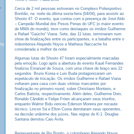
o
Cerca de 2 mil pessoas estiveram no Complexo Poliesportivo
Bonitão, na noite da última sexta-feira (04/04), para assistir ao
Shooto 47. O evento, que contou com a presença de José Aldo
– Campeão Mundial dos Pesos Penas do UFC (o maior evento
de MMA do mundo), teve como destaques os irmãos Guilherme
e Rafael “Gaúcho” Viana. Sete, das 11 lutas, terminaram num
show de finalizações entre os participantes, e a batalha entre o
riobonitense Alejando Hoyos e Matheus Naccache foi
considerada a melhor da noite.
Algumas lutas do Shooto 47 foram especialmente marcadas
pela emoção. Logo após a abertura do evento Kauê Fernandes
finalizou Emanuel de Souza, com uma chave de braço aos 22
segundos. Bruno Korea e Luis Buda protagonizaram um
espetáculo de trocação. Os irmãos Guilherme e Rafael Viana
voltaram para casa com duas vitórias marcantes por
finalização no primeiro round, sobre Christiano Monteiro, e
Carlos Batista, respectivamente. Além deles, Guilherme Doin,
Ronaldo Cândido e Felipe Fróes alcançaram seus triunfos,
enquanto Walmir Bidu venceu Ederson Moreira por nocaute
técnico. Lincon Sá e Elton Costa derrotaram seus oponentes,
na decisão unânime dos juízes, Nas regras do K-1: Douglas
Santana derrotou Caio Ávila.
Representante de Rio Bonito, o colombiano Alejando Hoyos