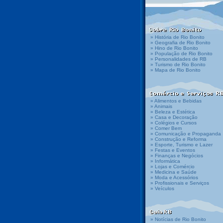
» História de Rio Bonito
» Geografia de Rio Bonito
» Hino de Rio Bonito
» População de Rio Bonito
» Personalidades de RB
» Turismo de Rio Bonito
» Mapa de Rio Bonito
» Alimentos e Bebidas
» Animais
» Beleza e Estética
» Casa e Decoração
» Colégios e Cursos
» Comer Bem
» Comunicação e Propaganda
» Construção e Reforma
» Esporte, Turismo e Lazer
» Festas e Eventos
» Finanças e Negócios
» Informática
» Lojas e Comércio
» Medicina e Saúde
» Moda e Acessórios
» Profissionais e Serviços
» Veículos
» Notícias de Rio Bonito