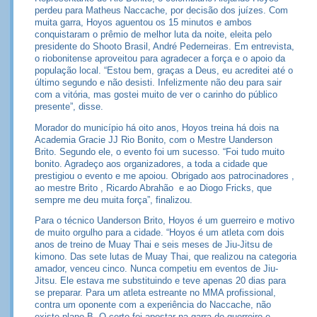
perdeu para Matheus Naccache, por decisão dos juízes. Com
muita garra, Hoyos aguentou os 15 minutos e ambos
conquistaram o prêmio de melhor luta da noite, eleita pelo
presidente do Shooto Brasil, André Pederneiras. Em entrevista,
o riobonitense aproveitou para agradecer a força e o apoio da
população local. “Estou bem, graças a Deus, eu acreditei até o
último segundo e não desisti. Infelizmente não deu para sair
com a vitória, mas gostei muito de ver o carinho do público
presente”, disse.
Morador do município há oito anos, Hoyos treina há dois na
Academia Gracie JJ Rio Bonito, com o Mestre Uanderson
Brito. Segundo ele, o evento foi um sucesso. “Foi tudo muito
bonito. Agradeço aos organizadores, a toda a cidade que
prestigiou o evento e me apoiou. Obrigado aos patrocinadores ,
ao mestre Brito , Ricardo Abrahão e ao Diogo Fricks, que
sempre me deu muita força”, finalizou.
Para o técnico Uanderson Brito, Hoyos é um guerreiro e motivo
de muito orgulho para a cidade. “Hoyos é um atleta com dois
anos de treino de Muay Thai e seis meses de Jiu-Jitsu de
kimono. Das sete lutas de Muay Thai, que realizou na categoria
amador, venceu cinco. Nunca competiu em eventos de Jiu-
Jitsu. Ele estava me substituindo e teve apenas 20 dias para
se preparar. Para um atleta estreante no MMA profissional,
contra um oponente com a experiência do Naccache, não
existe plano B. O certo foi apostar na garra do guerreiro e