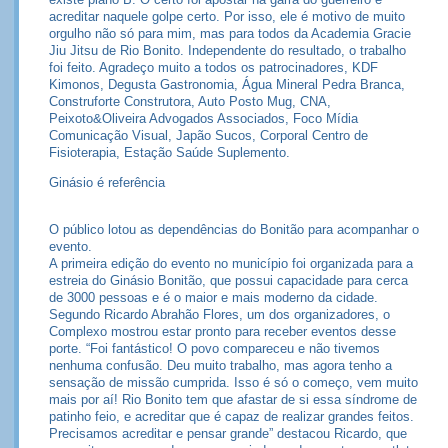
acreditar naquele golpe certo. Por isso, ele é motivo de muito
orgulho não só para mim, mas para todos da Academia Gracie
Jiu Jitsu de Rio Bonito. Independente do resultado, o trabalho
foi feito. Agradeço muito a todos os patrocinadores, KDF
Kimonos, Degusta Gastronomia, Água Mineral Pedra Branca,
Construforte Construtora, Auto Posto Mug, CNA,
Peixoto&Oliveira Advogados Associados, Foco Mídia
Comunicação Visual, Japão Sucos, Corporal Centro de
Fisioterapia, Estação Saúde Suplemento.
Ginásio é referência
O público lotou as dependências do Bonitão para acompanhar o
evento.
A primeira edição do evento no município foi organizada para a
estreia do Ginásio Bonitão, que possui capacidade para cerca
de 3000 pessoas e é o maior e mais moderno da cidade.
Segundo Ricardo Abrahão Flores, um dos organizadores, o
Complexo mostrou estar pronto para receber eventos desse
porte. “Foi fantástico! O povo compareceu e não tivemos
nenhuma confusão. Deu muito trabalho, mas agora tenho a
sensação de missão cumprida. Isso é só o começo, vem muito
mais por aí! Rio Bonito tem que afastar de si essa síndrome de
patinho feio, e acreditar que é capaz de realizar grandes feitos.
Precisamos acreditar e pensar grande” destacou Ricardo, que