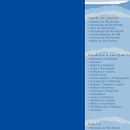
» História de Rio Bonito
» Geografia de Rio Bonito
» Hino de Rio Bonito
» População de Rio Bonito
» Personalidades de RB
» Turismo de Rio Bonito
» Mapa de Rio Bonito
» Alimentos e Bebidas
» Animais
» Beleza e Estética
» Casa e Decoração
» Colégios e Cursos
» Comer Bem
» Comunicação e Propaganda
» Construção e Reforma
» Esporte, Turismo e Lazer
» Festas e Eventos
» Finanças e Negócios
» Informática
» Lojas e Comércio
» Medicina e Saúde
» Moda e Acessórios
» Profissionais e Serviços
» Veículos
» Notícias de Rio Bonito