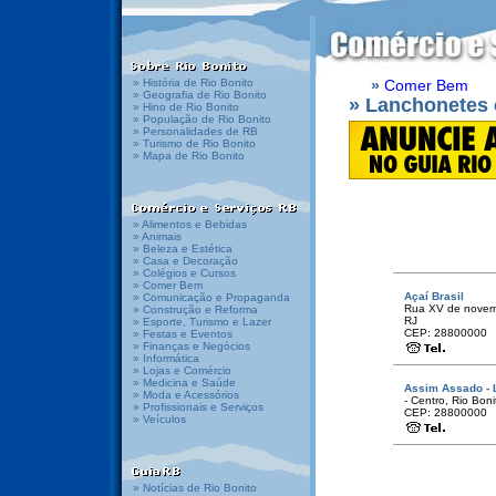
» História de Rio Bonito
»
Comer Bem
» Geografia de Rio Bonito
» Lanchonetes 
» Hino de Rio Bonito
» População de Rio Bonito
» Personalidades de RB
» Turismo de Rio Bonito
» Mapa de Rio Bonito
» Alimentos e Bebidas
» Animais
» Beleza e Estética
» Casa e Decoração
» Colégios e Cursos
» Comer Bem
Açaí Brasil
» Comunicação e Propaganda
Rua XV de novembr
» Construção e Reforma
RJ
» Esporte, Turismo e Lazer
CEP: 28800000
» Festas e Eventos
» Finanças e Negócios
» Informática
» Lojas e Comércio
» Medicina e Saúde
Assim Assado - 
» Moda e Acessórios
- Centro, Rio Boni
» Profissionais e Serviços
CEP: 28800000
» Veículos
» Notícias de Rio Bonito