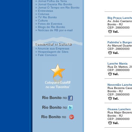
» Jornal Folha da Terra
» Jornal Gazeta Rio Bonito
» Jornal O Tempo em Rio Bonito
» Entrevistas
» Colunas
» TV Rio Bonito
Big Praça Lanch
» Cultura
Av. João Caetano,
» Fotos de Eventos
Bonito - RJ
» Blogs de Rio Bonito
CEP: 28800000
» Notícias de RB por e-mail
Fabinho`s Burge
Av Manuel Duarte,
» Anuncie sua Empresas
CEP: 28800000
» Hospedagem de Sites
» Fale Conosco
Lanche Mania
Rua Dr. Mattos, 29
CEP: 28800000
Noventão Lanch
Rua Bezerra Caval
Bonito - RJ
CEP: 28800000
Rio Bonito
no
Rio Bonito
no
Osawa Lanches
Rua Major Bezerra
Bonito - RJ
Rio Bonito
no
CEP: 28800000