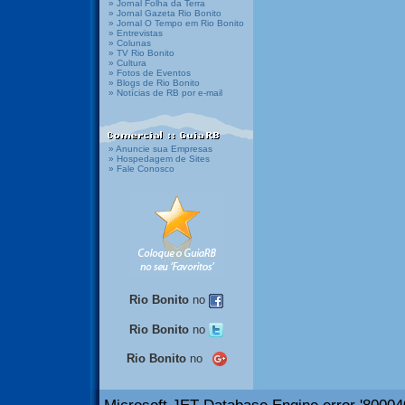
» Jornal Folha da Terra
» Jornal Gazeta Rio Bonito
» Jornal O Tempo em Rio Bonito
» Entrevistas
» Colunas
» TV Rio Bonito
» Cultura
» Fotos de Eventos
» Blogs de Rio Bonito
» Notícias de RB por e-mail
» Anuncie sua Empresas
» Hospedagem de Sites
» Fale Conosco
Rio Bonito
no
Rio Bonito
no
Rio Bonito
no