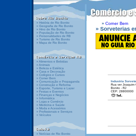
» História de Rio Bonito
»
Comer Bem
» Geografia de Rio Bonito
» Sorveterias e
» Hino de Rio Bonito
» População de Rio Bonito
» Personalidades de RB
» Turismo de Rio Bonito
» Mapa de Rio Bonito
» Alimentos e Bebidas
» Animais
» Beleza e Estética
» Casa e Decoração
» Colégios e Cursos
» Comer Bem
Industria Sorvet
» Comunicação e Propaganda
Rua ver Joaquim C
» Construção e Reforma
Bonito - RJ
» Esporte, Turismo e Lazer
CEP: 28800000
» Festas e Eventos
» Finanças e Negócios
» Informática
» Lojas e Comércio
» Medicina e Saúde
» Moda e Acessórios
» Profissionais e Serviços
» Veículos
» Notícias de Rio Bonito