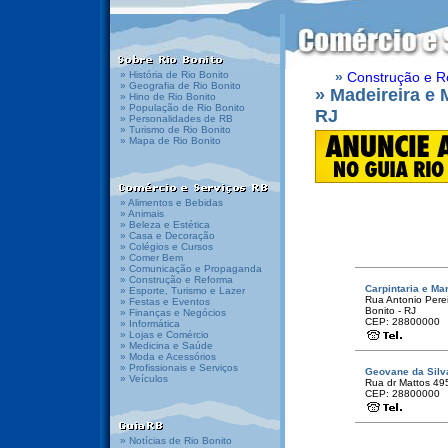
» História de Rio Bonito
»
Construção e R
» Geografia de Rio Bonito
» Madeireira e 
» Hino de Rio Bonito
» População de Rio Bonito
RJ
» Personalidades de RB
» Turismo de Rio Bonito
» Mapa de Rio Bonito
» Alimentos e Bebidas
» Animais
» Beleza e Estética
» Casa e Decoração
» Colégios e Cursos
» Comer Bem
» Comunicação e Propaganda
» Construção e Reforma
Carpintaria e Ma
» Esporte, Turismo e Lazer
Rua Antonio Perei
» Festas e Eventos
Bonito - RJ
» Finanças e Negócios
CEP: 28800000
» Informática
» Lojas e Comércio
» Medicina e Saúde
» Moda e Acessórios
» Profissionais e Serviços
Geovane da Silv
» Veículos
Rua dr Mattos 495
CEP: 28800000
» Notícias de Rio Bonito