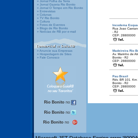
» Jornal Folha da Terra
» Jornal Gazeta Rio Bonito
» Jornal O Tempo em Rio Bonito
» Entrevistas
» Colunas
» TV Rio Bonito
» Cultura
» Fotos de Eventos
Incodema Esquad
» Blogs de Rio Bonito
Rua Joao Caetano 
» Notícias de RB por e-mail
- RJ
CEP: 28800000
» Anuncie sua Empresas
Madeireira Rio B
» Hospedagem de Sites
Av. Marinho de Al
» Fale Conosco
Bonito - RJ
CEP: 28800000
Pau Brasil
Rdv. BR 101. Km 2
Bonito - RJ
CEP: 28800000
Rio Bonito
no
Rio Bonito
no
Rio Bonito
no