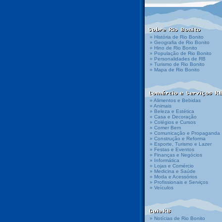
» História de Rio Bonito
» Geografia de Rio Bonito
» Hino de Rio Bonito
» População de Rio Bonito
» Personalidades de RB
» Turismo de Rio Bonito
» Mapa de Rio Bonito
» Alimentos e Bebidas
» Animais
» Beleza e Estética
» Casa e Decoração
» Colégios e Cursos
» Comer Bem
» Comunicação e Propaganda
» Construção e Reforma
» Esporte, Turismo e Lazer
» Festas e Eventos
» Finanças e Negócios
» Informática
» Lojas e Comércio
» Medicina e Saúde
» Moda e Acessórios
» Profissionais e Serviços
» Veículos
» Notícias de Rio Bonito