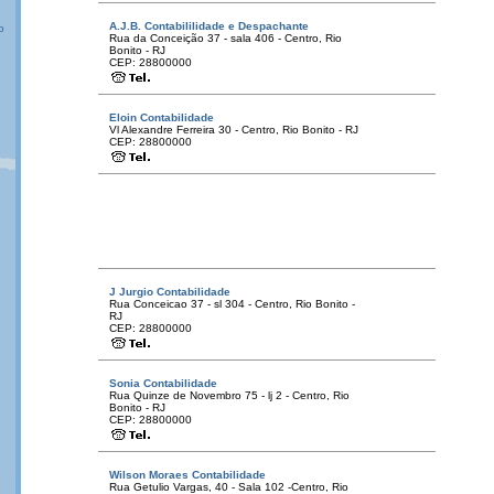
A.J.B. Contabililidade e Despachante
o
Rua da Conceição 37 - sala 406 - Centro, Rio
Bonito - RJ
CEP: 28800000
Eloin Contabilidade
Vl Alexandre Ferreira 30 - Centro, Rio Bonito - RJ
CEP: 28800000
J Jurgio Contabilidade
Rua Conceicao 37 - sl 304 - Centro, Rio Bonito -
RJ
CEP: 28800000
Sonia Contabilidade
Rua Quinze de Novembro 75 - lj 2 - Centro, Rio
Bonito - RJ
CEP: 28800000
Wilson Moraes Contabilidade
Rua Getulio Vargas, 40 - Sala 102 -Centro, Rio