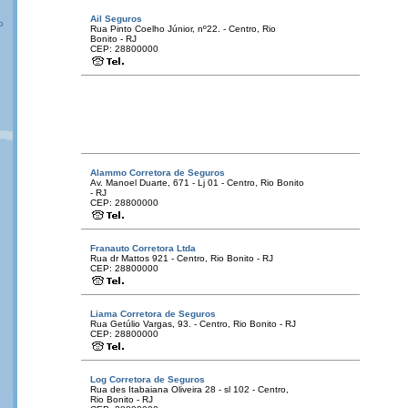
Ail Seguros
o
Rua Pinto Coelho Júnior, nº22. - Centro, Rio
Bonito - RJ
CEP: 28800000
Alammo Corretora de Seguros
Av. Manoel Duarte, 671 - Lj 01 - Centro, Rio Bonito
- RJ
CEP: 28800000
Franauto Corretora Ltda
Rua dr Mattos 921 - Centro, Rio Bonito - RJ
CEP: 28800000
Liama Corretora de Seguros
Rua Getúlio Vargas, 93. - Centro, Rio Bonito - RJ
CEP: 28800000
Log Corretora de Seguros
Rua des Itabaiana Oliveira 28 - sl 102 - Centro,
Rio Bonito - RJ