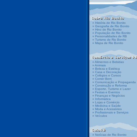
» História de Rio Bonito
» Geografia de Rio Bonito
» Hino de Rio Bonito
» População de Rio Bonito
» Personalidades de RB
» Turismo de Rio Bonito
» Mapa de Rio Bonito
» Alimentos e Bebidas
» Animais
» Beleza e Estética
» Casa e Decoração
» Colégios e Cursos
» Comer Bem
» Comunicação e Propaganda
» Construção e Reforma
» Esporte, Turismo e Lazer
» Festas e Eventos
» Finanças e Negócios
» Informática
» Lojas e Comércio
» Medicina e Saúde
» Moda e Acessórios
» Profissionais e Serviços
» Veículos
» Notícias de Rio Bonito